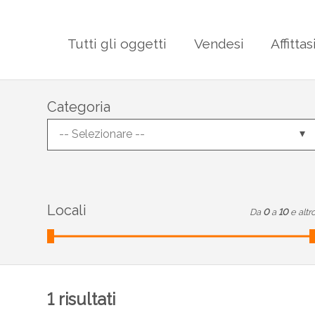
Tutti gli oggetti
Vendesi
Affittas
Categoria
-- Selezionare --
Locali
Da
0
a
10
e altr
1
risultati