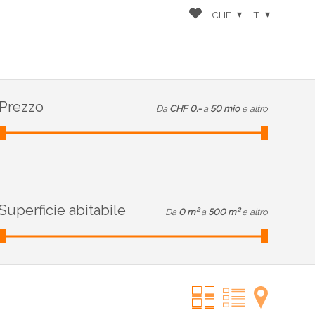
CHF
IT
Prezzo
Da
CHF 0.-
a
50 mio
e altro
Superficie abitabile
Da
0 m²
a
500 m²
e altro