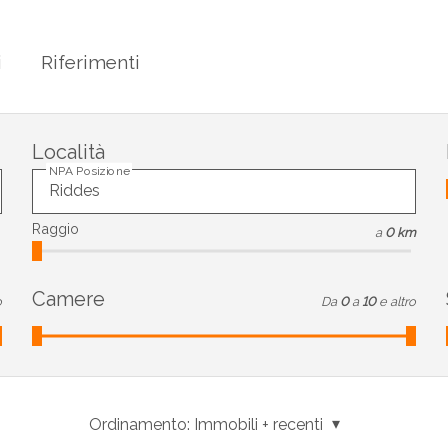
i
Riferimenti
Località
NPA Posizione
Raggio
a
0 km
Camere
o
Da
0
a
10
e altro
Ordinamento:
Immobili + recenti