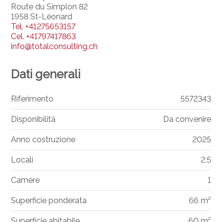
Route du Simplon 82
1958 St-Léonard
Tel.
+41275653157
Cel.
+41797417863
info@totalconsulting.ch
Dati generali
Riferimento
5572343
Disponibilità
Da convenire
Anno costruzione
2025
Locali
2.5
Camere
1
Superficie ponderata
66 m²
Superficie abitabile
60 m²