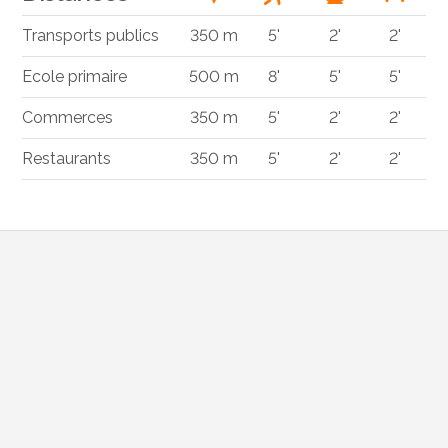
Transports publics
350 m
5'
2'
2'
Ecole primaire
500 m
8'
5'
5'
Commerces
350 m
5'
2'
2'
Restaurants
350 m
5'
2'
2'