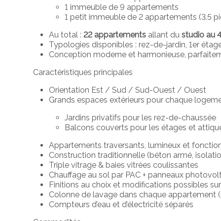
1 immeuble de 9 appartements
1 petit immeuble de 2 appartements (3.5 p
Au total :
22 appartements
allant du
studio au 4
Typologies disponibles : rez-de-jardin, 1er étag
Conception moderne et harmonieuse, parfaiteme
Caractéristiques principales
Orientation Est / Sud / Sud-Ouest / Ouest
Grands espaces extérieurs pour chaque logeme
Jardins privatifs pour les rez-de-chaussée
Balcons couverts pour les étages et attiqu
Appartements traversants, lumineux et fonctio
Construction traditionnelle (béton armé, isolat
Triple vitrage & baies vitrées coulissantes
Chauffage au sol par PAC + panneaux photovol
Finitions au choix et modifications possibles 
Colonne de lavage dans chaque appartement 
Compteurs d’eau et d’électricité séparés