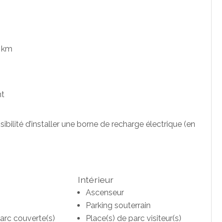
2 km
nt
ibilité d’installer une borne de recharge électrique (en
Intérieur
Ascenseur
Parking souterrain
parc couverte(s)
Place(s) de parc visiteur(s)