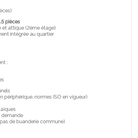
ièces)
.5 pièces
e et attique (2ème étage)
nt intégrée au quartier
nt :
es
nnels
ion périphérique, normes ISO en vigueur)
taïques
sur demande
(pas de buanderie commune)