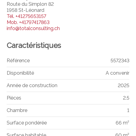
Route du Simplon 82
1958 St-Léonard
Tél.
+41275653157
Mob.
+41797417863
info@totalconsulting.ch
Caractéristiques
Référence
5572343
Disponibilité
A convenir
Année de construction
2025
Pièces
2.5
Chambre
1
Surface pondérée
66 m²
Surface habitable
60 m²