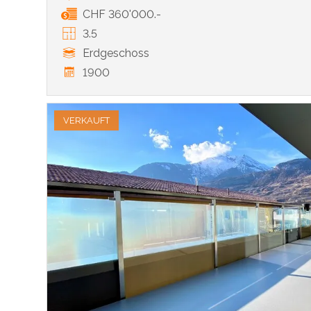
CHF 360'000.-
3.5
Erdgeschoss
1900
VERKAUFT