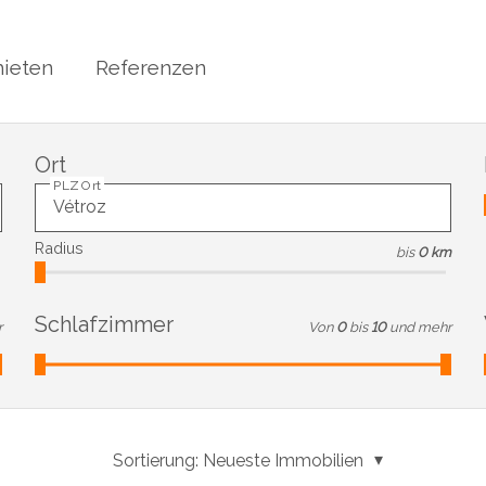
ieten
Referenzen
Ort
PLZ Ort
Radius
bis
0 km
Schlafzimmer
r
Von
0
bis
10
und mehr
Sortierung:
Neueste Immobilien