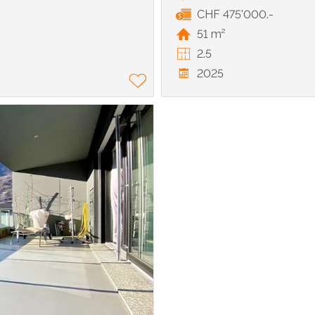
CHF 475'000.-
51 m²
2.5
2025