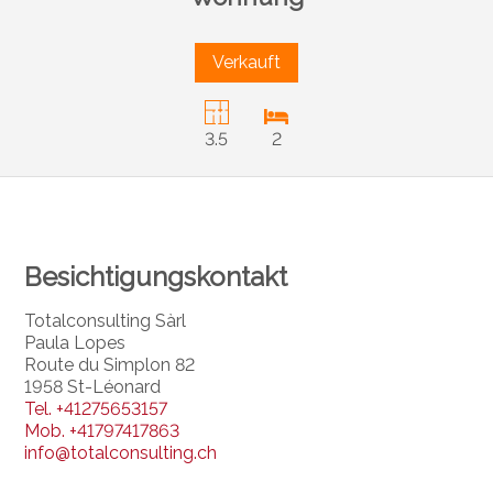
Verkauft
3.5
2
Besichtigungskontakt
Totalconsulting Sàrl
Paula Lopes
Route du Simplon 82
1958 St-Léonard
Tel.
+41275653157
Mob.
+41797417863
info@totalconsulting.ch