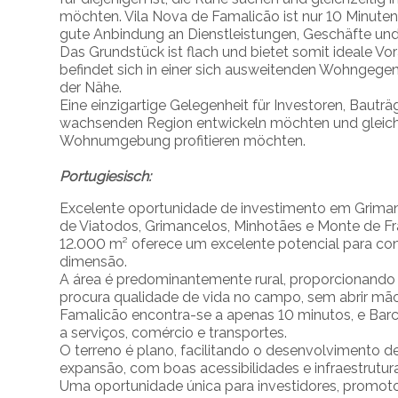
möchten. Vila Nova de Famalicão ist nur 10 Minuten
gute Anbindung an Dienstleistungen, Geschäfte und
Das Grundstück ist flach und bietet somit ideale V
befindet sich in einer sich ausweitenden Wohngegend
der Nähe.
Eine einzigartige Gelegenheit für Investoren, Bauträg
wachsenden Region entwickeln möchten und gleichz
Wohnumgebung profitieren möchten.
Portugiesisch:
Excelente oportunidade de investimento em Grimanc
de Viatodos, Grimancelos, Minhotães e Monte de Fr
12.000 m² oferece um excelente potencial para cons
dimensão.
A área é predominantemente rural, proporcionando
procura qualidade de vida no campo, sem abrir mão
Famalicão encontra-se a apenas 10 minutos, e Barc
a serviços, comércio e transportes.
O terreno é plano, facilitando o desenvolvimento d
expansão, com boas acessibilidades e infraestrutur
Uma oportunidade única para investidores, promot