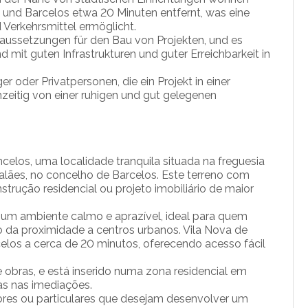
 und Barcelos etwa 20 Minuten entfernt, was eine
 Verkehrsmittel ermöglicht.
oraussetzungen für den Bau von Projekten, und es
 mit guten Infrastrukturen und guter Erreichbarkeit in
er oder Privatpersonen, die ein Projekt in einer
eitig von einer ruhigen und gut gelegenen
elos, uma localidade tranquila situada na freguesia
alães, no concelho de Barcelos. Este terreno com
trução residencial ou projeto imobiliário de maior
 um ambiente calmo e aprazível, ideal para quem
 da proximidade a centros urbanos. Vila Nova de
elos a cerca de 20 minutos, oferecendo acesso fácil
e obras, e está inserido numa zona residencial em
as nas imediações.
ores ou particulares que desejam desenvolver um