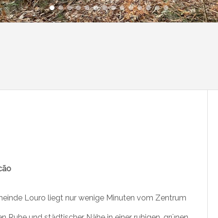
cão
meinde Louro liegt nur wenige Minuten vom Zentrum
n Ruhe und städtischer Nähe in einer ruhigen, grünen