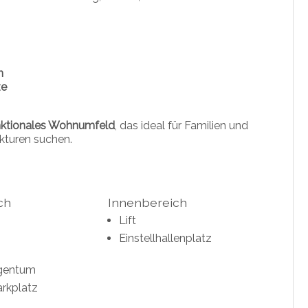
n
ze
nktionales Wohnumfeld
, das ideal für Familien und
ukturen suchen.
ch
Innenbereich
Lift
Einstellhallenplatz
gentum
rkplatz