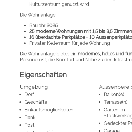
Kulturzentrum genutzt wird
Die Wohnanlage
Baujahr
2025
25 moderne Wohnungen mit 1,5 bis 3,5 Zimmer
16 überdachte Parkplätze
+
10 Aussenparkplät
Privater Kellerraum für jede Wohnung
Die Wohnanlage bietet ein
modernes, helles und fu
Personen ist, die Komfort und Nähe zu den Infrastr
Eigenschaften
Umgebung
Aussenberei
Dorf
Balkon(e)
Geschäfte
Terrasse(n)
Einkaufsmöglichkeiten
Garten im
Stockwerkei
Bank
Gedeckter Pa
Post
Garage