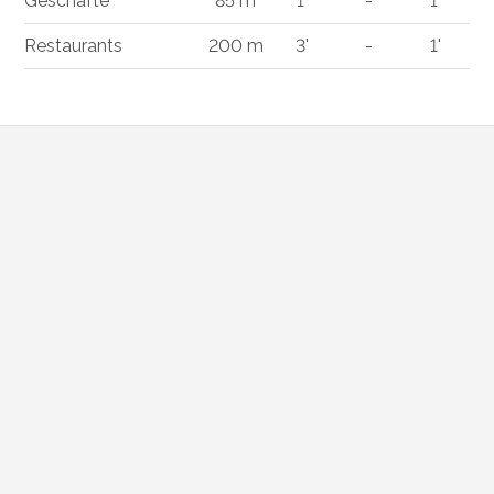
Geschäfte
85 m
1'
-
1'
Restaurants
200 m
3'
-
1'