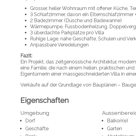
Grosser, heller Wohnraum mit offener Küche, T
3 Schlafzimmer, davon ein Elternschlafzimmer 
2 Badezimmer (Dusche und Badewanne)
Wärmepumpe, Fussbodenheizung, Doppelverg
3 überdachte Parkplätze pro Villa
Ruhige Lage, nahe Geschäfte, Schulen und Verke
Anpassbare Veredelungen
Fazit:
Ein Projekt, das zeitgenössische Architektur, moder
eine Familie, die nach einem hellen, praktischen un
Eigentümerin einer massgeschneiderten Villa in ei
Verkäufe auf der Grundlage von Bauplänen – Bauge
Eigenschaften
Umgebung
Aussenberei
Dorf
Balkon(e)
Geschäfte
Garten