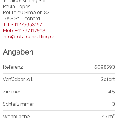
Totalconsulting Sàrl
Paula Lopes
Route du Simplon 82
1958 St-Léonard
Tel.
+41275653157
Mob.
+41797417863
info@totalconsulting.ch
Angaben
Referenz
6098593
Verfügbarkeit
Sofort
Zimmer
4.5
Schlafzimmer
3
Wohnfläche
145 m²